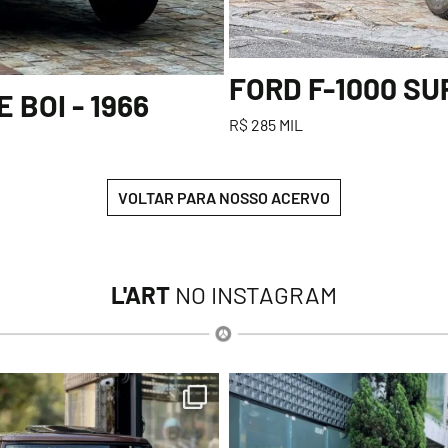
FORD F-1000 SU
BOI - 1966
R$ 285 MIL
VOLTAR PARA NOSSO ACERVO
L'ART
NO INSTAGRAM
lart.br
lart.br
Ago 7
Ago 6