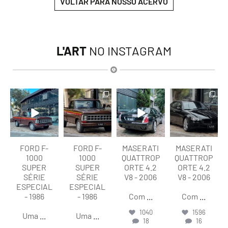
VOLTAR PARA NOSSO ACERVO
L'ART
NO INSTAGRAM
lart.br
lart.br
lart.br
lart.br
Ago 7
Ago 7
Ago 6
Ago 6
FORD F-
FORD F-
MASERATI
MASERATI
1000
1000
QUATTROP
QUATTROP
SUPER
SUPER
ORTE 4.2
ORTE 4.2
SÉRIE
SÉRIE
V8 - 2006
V8 - 2006
ESPECIAL
ESPECIAL
- 1986
- 1986
Com
...
Com
...
1040
1596
Uma
...
Uma
...
18
16