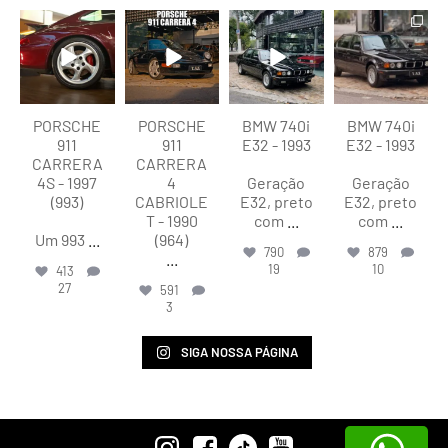
lart.br
lart.br
lart.br
lart.br
Ago 5
Ago 4
Ago 4
Ago 4
PORSCHE
PORSCHE
BMW 740i
BMW 740i
911
911
E32 - 1993
E32 - 1993
CARRERA
CARRERA
4S - 1997
4
Geração
Geração
(993)
CABRIOLE
E32, preto
E32, preto
T - 1990
com
...
com
...
Um 993
...
(964)
790
879
...
19
10
413
27
591
3
SIGA NOSSA PÁGINA