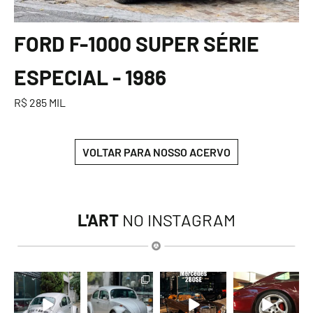
FORD F-1000 SUPER SÉRIE
ESPECIAL - 1986
R$ 285 MIL
VOLTAR PARA NOSSO ACERVO
L'ART
NO INSTAGRAM
lart.br
lart.br
lart.br
lart.br
Ago 6
Ago 6
Ago 5
Ago 5