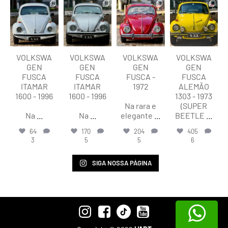
lart.br
lart.br
lart.br
lart.br
Ago 8
Ago 8
Ago 8
Ago 8
VOLKSWA
VOLKSWA
VOLKSWA
VOLKSWA
GEN
GEN
GEN
GEN
FUSCA
FUSCA
FUSCA -
FUSCA
ITAMAR
ITAMAR
1972
ALEMÃO
1600 - 1996
1600 - 1996
1303 - 1973
Na rara e
(SUPER
Na
...
Na
...
elegante
...
BEETLE
...
64
170
204
405
3
5
5
6
SIGA NOSSA PÁGINA