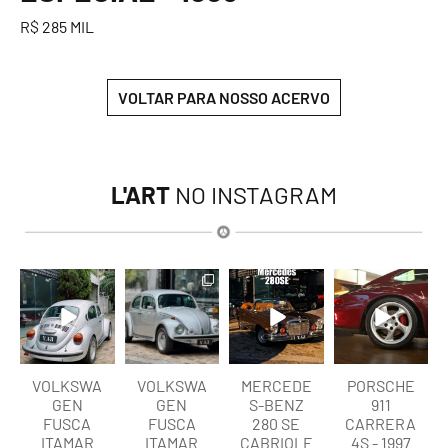
R$ 285 MIL
VOLTAR PARA NOSSO ACERVO
L'ART
NO INSTAGRAM
lart.br
lart.br
lart.br
lart.br
Ago 6
Ago 6
Ago 5
Ago 5
VOLKSWA
VOLKSWA
MERCEDE
PORSCHE
GEN
GEN
S-BENZ
911
FUSCA
FUSCA
280 SE
CARRERA
ITAMAR
ITAMAR
CABRIOLE
4S - 1997