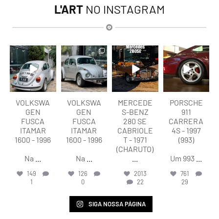
L'ART
NO INSTAGRAM
lart.br
lart.br
lart.br
lart.br
Ago 6
Ago 6
Ago 5
Ago 5
VOLKSWA
VOLKSWA
MERCEDE
PORSCHE
GEN
GEN
S-BENZ
911
FUSCA
FUSCA
280 SE
CARRERA
ITAMAR
ITAMAR
CABRIOLE
4S - 1997
1600 - 1996
1600 - 1996
T - 1971
(993)
(CHARUTO)
Na
...
Na
...
...
Um 993
...
149
126
2013
761
1
0
22
29
SIGA NOSSA PÁGINA