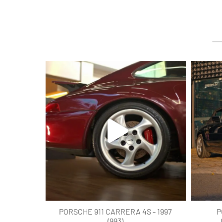
lart.br
Ago 5
PORSCHE 911 CARRERA 4S - 1997
P
(993)