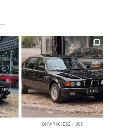
lart.br
Ago 4
BMW 740i E32 - 1993