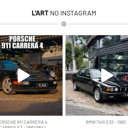
L'ART
NO INSTAGRAM
lart.br
lart.br
Ago 4
Ago 4
ORSCHE 911 CARRERA 4
BMW 740i E32 - 1993
CABRIOLET - 1990 (964)