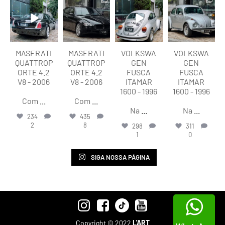
lart.br
lart.br
lart.br
lart.br
Ago 6
Ago 6
Ago 6
Ago 6
MASERATI
MASERATI
VOLKSWA
VOLKSWA
QUATTROP
QUATTROP
GEN
GEN
ORTE 4.2
ORTE 4.2
FUSCA
FUSCA
V8 - 2006
V8 - 2006
ITAMAR
ITAMAR
1600 - 1996
1600 - 1996
Com
...
Com
...
Na
...
Na
...
234
435
2
8
298
311
1
0
SIGA NOSSA PÁGINA
Copyright © 2022
L'ART