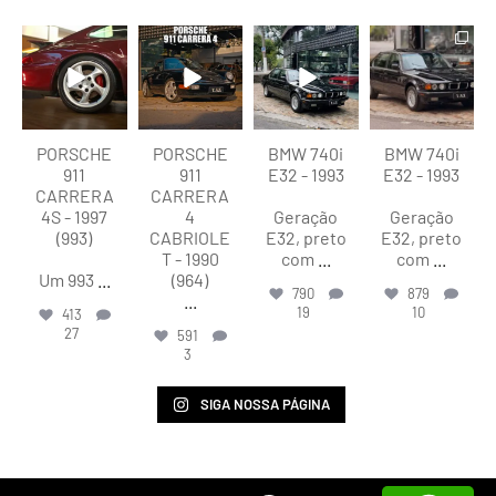
lart.br
lart.br
lart.br
lart.br
Ago 5
Ago 4
Ago 4
Ago 4
PORSCHE
PORSCHE
BMW 740i
BMW 740i
911
911
E32 - 1993
E32 - 1993
CARRERA
CARRERA
4S - 1997
4
Geração
Geração
(993)
CABRIOLE
E32, preto
E32, preto
T - 1990
com
...
com
...
Um 993
...
(964)
790
879
...
19
10
413
27
591
3
SIGA NOSSA PÁGINA