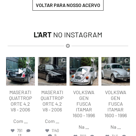
VOLTAR PARA NOSSO ACERVO
L'ART
NO INSTAGRAM
lart.br
lart.br
lart.br
lart.br
Ago 6
Ago 6
Ago 6
Ago 6
MASERATI
MASERATI
VOLKSWA
VOLKSWA
QUATTROP
QUATTROP
GEN
GEN
ORTE 4.2
ORTE 4.2
FUSCA
FUSCA
V8 - 2006
V8 - 2006
ITAMAR
ITAMAR
1600 - 1996
1600 - 1996
Com
...
Com
...
Na
...
Na
...
791
1140
13
9