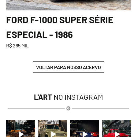
FORD F-1000 SUPER SÉRIE
ESPECIAL - 1986
R$ 285 MIL
VOLTAR PARA NOSSO ACERVO
L'ART
NO INSTAGRAM
lart.br
lart.br
lart.br
lart.br
Ago 9
Ago 9
Ago 9
Ago 9