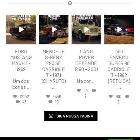
lart.br
lart.br
lart.br
lart.br
Ago 9
Ago 9
Ago 9
Ago 9
FORD
MERCEDE
LAND
356
MUSTANG
S-BENZ
ROVER
ENVEMO
MACH 1 -
280 SE
DEFENDE
SUPER 90
1969
CABRIOLE
R 90 - 2001
CABRIOLE
T - 1971
T - 1982
Um dos
(CHARUTO)
Na cor
...
(RÉPLICA)
ícones
...
...
...
94
2
12142
3549
180
43
16
2
SIGA NOSSA PÁGINA