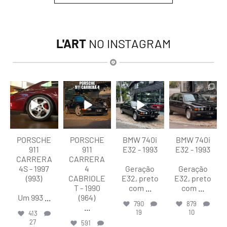
L'ART
NO INSTAGRAM
lart.br
lart.br
lart.br
lart.br
Ago 5
Ago 4
Ago 4
Ago 4
PORSCHE
PORSCHE
BMW 740i
BMW 740i
911
911
E32 - 1993
E32 - 1993
CARRERA
CARRERA
4S - 1997
4
Geração
Geração
(993)
CABRIOLE
E32, preto
E32, preto
T - 1990
com
...
com
...
Um 993
...
(964)
790
879
...
19
10
413
27
591