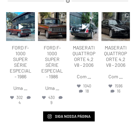
lart.br
lart.br
lart.br
lart.br
Ago 7
Ago 7
Ago 6
Ago 6
FORD F-
FORD F-
MASERATI
MASERATI
1000
1000
QUATTROP
QUATTROP
SUPER
SUPER
ORTE 4.2
ORTE 4.2
SÉRIE
SÉRIE
V8 - 2006
V8 - 2006
ESPECIAL
ESPECIAL
- 1986
- 1986
Com
...
Com
...
1040
1596
Uma
...
Uma
...
18
16
302
430
4
9
SIGA NOSSA PÁGINA