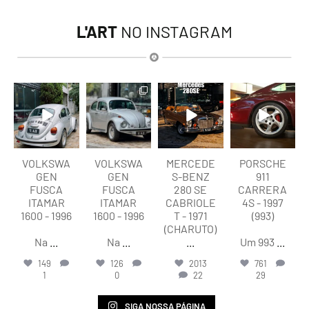
L'ART
NO INSTAGRAM
lart.br
lart.br
lart.br
lart.br
Ago 6
Ago 6
Ago 5
Ago 5
VOLKSWA
VOLKSWA
MERCEDE
PORSCHE
GEN
GEN
S-BENZ
911
FUSCA
FUSCA
280 SE
CARRERA
ITAMAR
ITAMAR
CABRIOLE
4S - 1997
1600 - 1996
1600 - 1996
T - 1971
(993)
(CHARUTO)
Na
...
Na
...
...
Um 993
...
149
126
2013
761
1
0
22
29
SIGA NOSSA PÁGINA