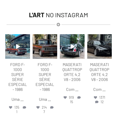
L'ART
NO INSTAGRAM
lart.br
lart.br
lart.br
lart.br
Ago 7
Ago 7
Ago 6
Ago 6
FORD F-
FORD F-
MASERATI
MASERATI
1000
1000
QUATTROP
QUATTROP
SUPER
SUPER
ORTE 4.2
ORTE 4.2
SÉRIE
SÉRIE
V8 - 2006
V8 - 2006
ESPECIAL
ESPECIAL
- 1986
- 1986
Com
...
Com
...
919
1371
Uma
...
Uma
...
15
12
135
214
1
7