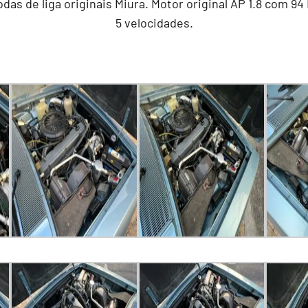
odas de liga originais Miura. Motor original AP 1.8 com 
5 velocidades.