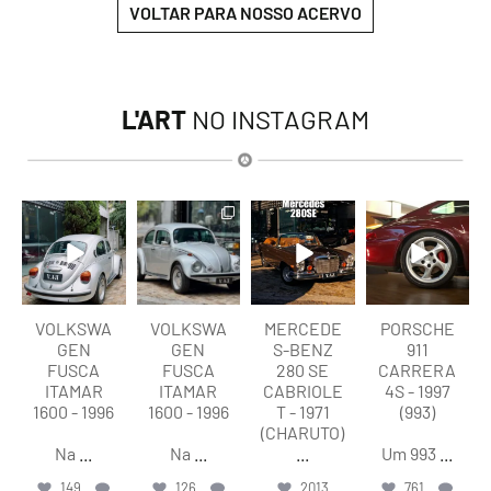
VOLTAR PARA NOSSO ACERVO
L'ART
NO INSTAGRAM
lart.br
lart.br
lart.br
lart.br
Ago 6
Ago 6
Ago 5
Ago 5
VOLKSWA
VOLKSWA
MERCEDE
PORSCHE
GEN
GEN
S-BENZ
911
FUSCA
FUSCA
280 SE
CARRERA
ITAMAR
ITAMAR
CABRIOLE
4S - 1997
1600 - 1996
1600 - 1996
T - 1971
(993)
(CHARUTO)
Na
...
Na
...
...
Um 993
...
149
126
2013
761