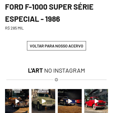
FORD F-1000 SUPER SÉRIE
ESPECIAL - 1986
R$ 285 MIL
VOLTAR PARA NOSSO ACERVO
L'ART
NO INSTAGRAM
lart.br
lart.br
lart.br
lart.br
Ago 9
Ago 9
Ago 9
Ago 9