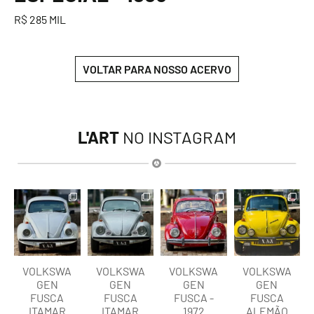
R$ 285 MIL
VOLTAR PARA NOSSO ACERVO
L'ART
NO INSTAGRAM
lart.br
lart.br
lart.br
lart.br
Ago 8
Ago 8
Ago 8
Ago 8
VOLKSWA
VOLKSWA
VOLKSWA
VOLKSWA
GEN
GEN
GEN
GEN
FUSCA
FUSCA
FUSCA -
FUSCA
ITAMAR
ITAMAR
1972
ALEMÃO