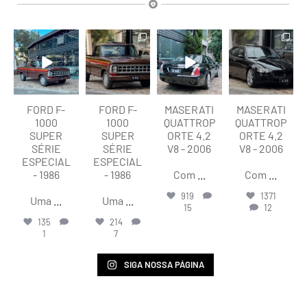
lart.br
lart.br
lart.br
lart.br
Ago 7
Ago 7
Ago 6
Ago 6
FORD F-
FORD F-
MASERATI
MASERATI
1000
1000
QUATTROP
QUATTROP
SUPER
SUPER
ORTE 4.2
ORTE 4.2
SÉRIE
SÉRIE
V8 - 2006
V8 - 2006
ESPECIAL
ESPECIAL
- 1986
- 1986
Com
...
Com
...
919
1371
Uma
...
Uma
...
15
12
135
214
1
7
SIGA NOSSA PÁGINA