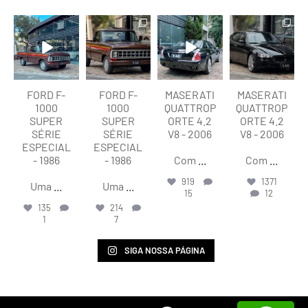
lart.br
lart.br
lart.br
lart.br
Ago 7
Ago 7
Ago 6
Ago 6
FORD F-
FORD F-
MASERATI
MASERATI
1000
1000
QUATTROP
QUATTROP
SUPER
SUPER
ORTE 4.2
ORTE 4.2
SÉRIE
SÉRIE
V8 - 2006
V8 - 2006
ESPECIAL
ESPECIAL
- 1986
- 1986
Com
...
Com
...
919
1371
Uma
...
Uma
...
15
12
135
214
1
7
SIGA NOSSA PÁGINA