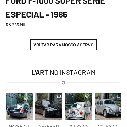
FORD F-1000 SUPER SÉRIE
ESPECIAL - 1986
R$ 285 MIL
VOLTAR PARA NOSSO ACERVO
L'ART
NO INSTAGRAM
lart.br
lart.br
lart.br
lart.br
Ago 6
Ago 6
Ago 6
Ago 6
MASERATI
MASERATI
VOLKSWA
VOLKSWA