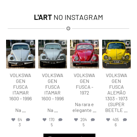
L'ART
NO INSTAGRAM
lart.br
lart.br
lart.br
lart.br
Ago 8
Ago 8
Ago 8
Ago 8
VOLKSWA
VOLKSWA
VOLKSWA
VOLKSWA
GEN
GEN
GEN
GEN
FUSCA
FUSCA
FUSCA -
FUSCA
ITAMAR
ITAMAR
1972
ALEMÃO
1600 - 1996
1600 - 1996
1303 - 1973
Na rara e
(SUPER
Na
...
Na
...
elegante
...
BEETLE
...
64
170
204
405
3
5
5
6