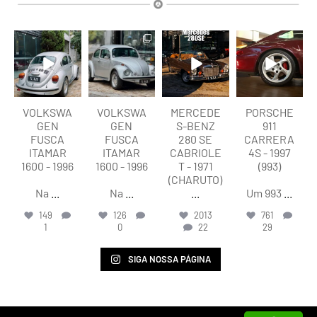
lart.br
lart.br
lart.br
lart.br
Ago 6
Ago 6
Ago 5
Ago 5
VOLKSWA
VOLKSWA
MERCEDE
PORSCHE
GEN
GEN
S-BENZ
911
FUSCA
FUSCA
280 SE
CARRERA
ITAMAR
ITAMAR
CABRIOLE
4S - 1997
1600 - 1996
1600 - 1996
T - 1971
(993)
(CHARUTO)
Na
...
Na
...
...
Um 993
...
149
126
2013
761
1
0
22
29
SIGA NOSSA PÁGINA