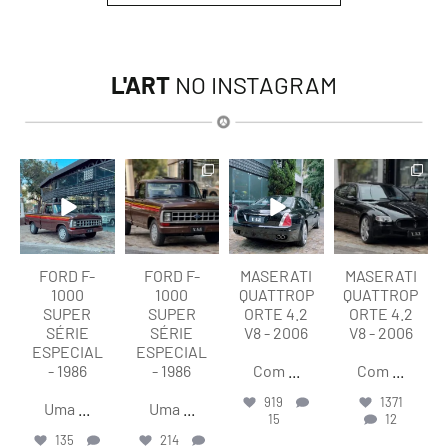
L'ART
NO INSTAGRAM
lart.br
lart.br
lart.br
lart.br
Ago 7
Ago 7
Ago 6
Ago 6
FORD F-
FORD F-
MASERATI
MASERATI
1000
1000
QUATTROP
QUATTROP
SUPER
SUPER
ORTE 4.2
ORTE 4.2
SÉRIE
SÉRIE
V8 - 2006
V8 - 2006
ESPECIAL
ESPECIAL
- 1986
- 1986
Com
...
Com
...
919
1371
Uma
...
Uma
...
15
12
135
214