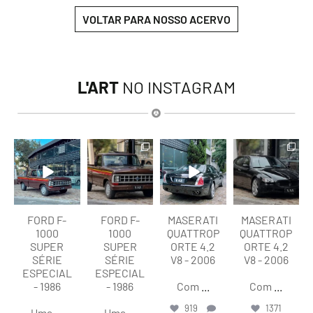
VOLTAR PARA NOSSO ACERVO
L'ART
NO INSTAGRAM
lart.br
lart.br
lart.br
lart.br
Ago 7
Ago 7
Ago 6
Ago 6
FORD F-
FORD F-
MASERATI
MASERATI
1000
1000
QUATTROP
QUATTROP
SUPER
SUPER
ORTE 4.2
ORTE 4.2
SÉRIE
SÉRIE
V8 - 2006
V8 - 2006
ESPECIAL
ESPECIAL
- 1986
- 1986
Com
...
Com
...
919
1371
Uma
...
Uma
...