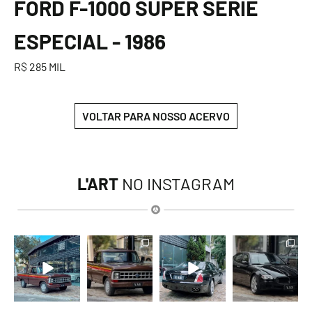
FORD F-1000 SUPER SÉRIE
ESPECIAL - 1986
R$ 285 MIL
VOLTAR PARA NOSSO ACERVO
L'ART
NO INSTAGRAM
lart.br
lart.br
lart.br
lart.br
Ago 7
Ago 7
Ago 6
Ago 6