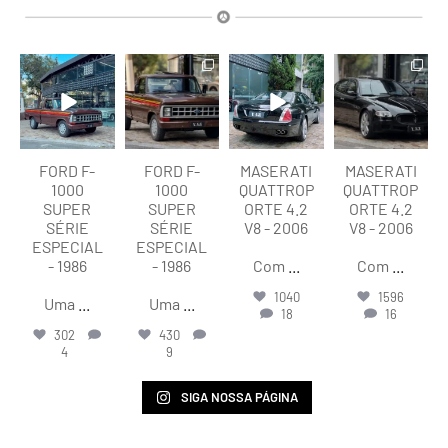
lart.br
lart.br
lart.br
lart.br
Ago 7
Ago 7
Ago 6
Ago 6
FORD F-
FORD F-
MASERATI
MASERATI
1000
1000
QUATTROP
QUATTROP
SUPER
SUPER
ORTE 4.2
ORTE 4.2
SÉRIE
SÉRIE
V8 - 2006
V8 - 2006
ESPECIAL
ESPECIAL
- 1986
- 1986
Com
...
Com
...
1040
1596
Uma
...
Uma
...
18
16
302
430
4
9
SIGA NOSSA PÁGINA