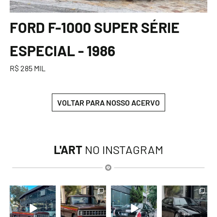
FORD F-1000 SUPER SÉRIE
ESPECIAL - 1986
R$ 285 MIL
VOLTAR PARA NOSSO ACERVO
L'ART
NO INSTAGRAM
lart.br
lart.br
lart.br
lart.br
Ago 7
Ago 7
Ago 6
Ago 6