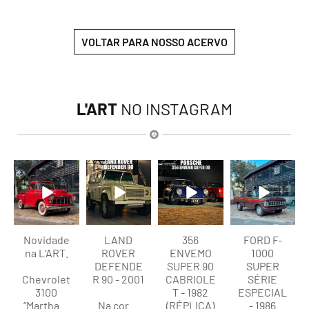
VOLTAR PARA NOSSO ACERVO
L'ART
NO INSTAGRAM
lart.br
lart.br
lart.br
lart.br
Ago 8
Ago 8
Ago 8
Ago 7
Novidade
LAND
356
FORD F-
na L’ART.
ROVER
ENVEMO
1000
DEFENDE
SUPER 90
SUPER
Chevrolet
R 90 - 2001
CABRIOLE
SÉRIE
3100
T - 1982
ESPECIAL
“Martha
...
Na cor
...
(RÉPLICA)
- 1986