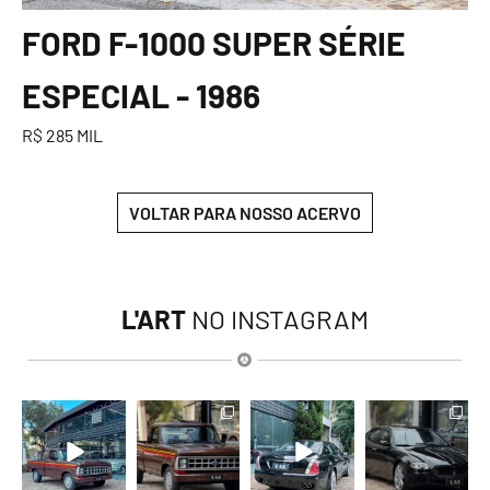
FORD F-1000 SUPER SÉRIE
ESPECIAL - 1986
R$ 285 MIL
VOLTAR PARA NOSSO ACERVO
L'ART
NO INSTAGRAM
lart.br
lart.br
lart.br
lart.br
Ago 7
Ago 7
Ago 6
Ago 6