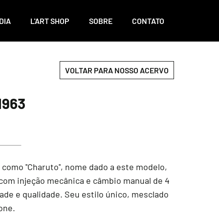
DIA
L'ART SHOP
SOBRE
CONTATO
VOLTAR PARA NOSSO ACERVO
1963
como ''Charuto'', nome dado a este modelo,
a com injeção mecânica e câmbio manual de 4
dade e qualidade. Seu estilo único, mesclado
one.