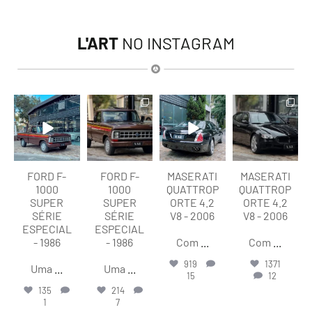
L'ART
NO INSTAGRAM
lart.br
lart.br
lart.br
lart.br
Ago 7
Ago 7
Ago 6
Ago 6
FORD F-
FORD F-
MASERATI
MASERATI
1000
1000
QUATTROP
QUATTROP
SUPER
SUPER
ORTE 4.2
ORTE 4.2
SÉRIE
SÉRIE
V8 - 2006
V8 - 2006
ESPECIAL
ESPECIAL
- 1986
- 1986
Com
...
Com
...
919
1371
Uma
...
Uma
...
15
12
135
214
1
7