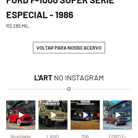
ESPECIAL - 1986
R$ 285 MIL
VOLTAR PARA NOSSO ACERVO
L'ART
NO INSTAGRAM
lart.br
lart.br
lart.br
lart.br
Ago 8
Ago 8
Ago 8
Ago 7
Novidade
LAND
356
FORD F-