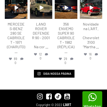
Ago 9
Ago 9
Ago 9
Ago 9
MERCEDE
LAND
356
Novidade
S-BENZ
ROVER
ENVEMO
na L’ART.
280 SE
DEFENDE
SUPER 90
CABRIOLE
R 90 - 2001
CABRIOLE
Chevrolet
T - 1971
T - 1982
3100
(CHARUTO)
Na cor
...
(RÉPLICA)
“Martha
...
...
...
12
16
0
0
89
29
0
0
SIGA NOSSA PÁGINA
Copyright © 2022
L'ART
WhatsApp