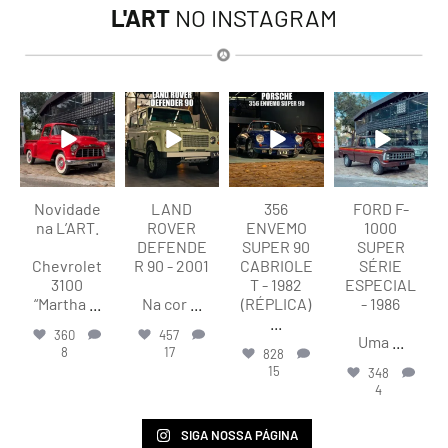
L'ART
NO INSTAGRAM
lart.br
lart.br
lart.br
lart.br
Ago 8
Ago 8
Ago 8
Ago 7
Novidade
LAND
356
FORD F-
na L’ART.
ROVER
ENVEMO
1000
DEFENDE
SUPER 90
SUPER
Chevrolet
R 90 - 2001
CABRIOLE
SÉRIE
3100
T - 1982
ESPECIAL
“Martha
...
Na cor
...
(RÉPLICA)
- 1986
...
360
457
Uma
...
8
17
828
15
348
4
SIGA NOSSA PÁGINA