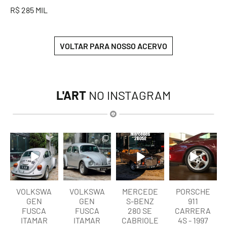
R$ 285 MIL
VOLTAR PARA NOSSO ACERVO
L'ART
NO INSTAGRAM
lart.br
lart.br
lart.br
lart.br
Ago 6
Ago 6
Ago 5
Ago 5
VOLKSWA
VOLKSWA
MERCEDE
PORSCHE
GEN
GEN
S-BENZ
911
FUSCA
FUSCA
280 SE
CARRERA
ITAMAR
ITAMAR
CABRIOLE
4S - 1997