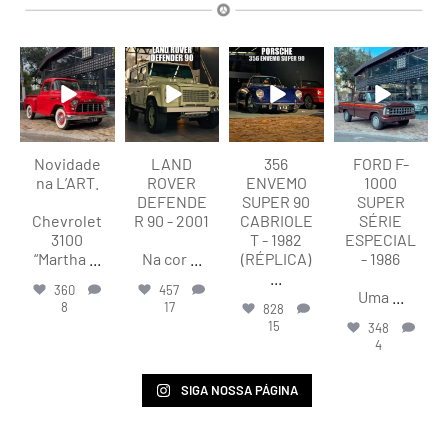
lart.br
lart.br
lart.br
lart.br
Ago 8
Ago 8
Ago 8
Ago 7
Novidade
LAND
356
FORD F-
na L’ART.
ROVER
ENVEMO
1000
DEFENDE
SUPER 90
SUPER
Chevrolet
R 90 - 2001
CABRIOLE
SÉRIE
3100
T - 1982
ESPECIAL
“Martha
...
Na cor
...
(RÉPLICA)
- 1986
...
360
457
Uma
...
8
17
828
15
348
4
SIGA NOSSA PÁGINA