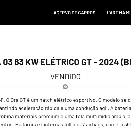
ACERVO DE CARROS
L'ART NA MÍ
03 63 KW ELÉTRICO GT - 2024 (
VENDIDO
". O Ora GT é um hatch elétrico esportivo. O modelo se d
arantindo aceleração rápida e uma condução ágil. A bater
ombina materiais premium e uma tela multimídia ampla, 
os. Há faróis e lanternas full led, 7 airbags, câmera 36