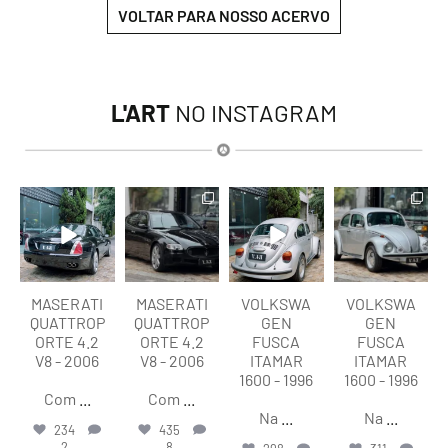
VOLTAR PARA NOSSO ACERVO
L'ART
NO INSTAGRAM
lart.br
lart.br
lart.br
lart.br
Ago 6
Ago 6
Ago 6
Ago 6
MASERATI
MASERATI
VOLKSWA
VOLKSWA
QUATTROP
QUATTROP
GEN
GEN
ORTE 4.2
ORTE 4.2
FUSCA
FUSCA
V8 - 2006
V8 - 2006
ITAMAR
ITAMAR
1600 - 1996
1600 - 1996
Com
...
Com
...
Na
...
Na
...
234
435
2
8