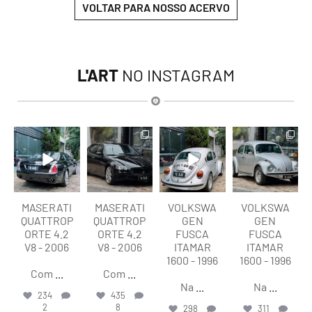
VOLTAR PARA NOSSO ACERVO
L'ART
NO INSTAGRAM
lart.br
lart.br
lart.br
lart.br
Ago 6
Ago 6
Ago 6
Ago 6
MASERATI
MASERATI
VOLKSWA
VOLKSWA
QUATTROP
QUATTROP
GEN
GEN
ORTE 4.2
ORTE 4.2
FUSCA
FUSCA
V8 - 2006
V8 - 2006
ITAMAR
ITAMAR
1600 - 1996
1600 - 1996
Com
...
Com
...
Na
...
Na
...
234
435
2
8
298
311