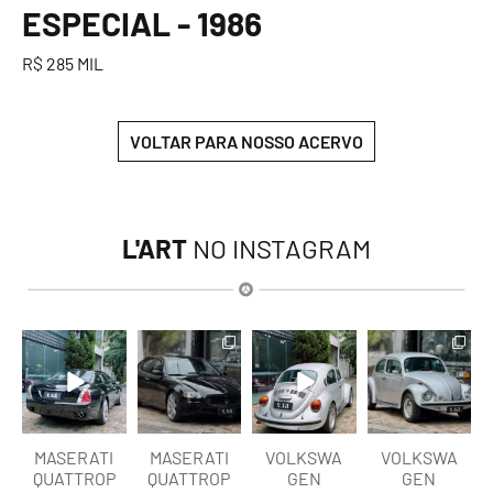
ESPECIAL - 1986
R$ 285 MIL
VOLTAR PARA NOSSO ACERVO
L'ART
NO INSTAGRAM
lart.br
lart.br
lart.br
lart.br
Ago 6
Ago 6
Ago 6
Ago 6
MASERATI
MASERATI
VOLKSWA
VOLKSWA
QUATTROP
QUATTROP
GEN
GEN