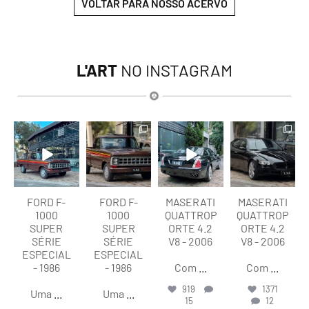
VOLTAR PARA NOSSO ACERVO
L'ART
NO INSTAGRAM
lart.br
lart.br
lart.br
lart.br
Ago 7
Ago 7
Ago 6
Ago 6
FORD F-
FORD F-
MASERATI
MASERATI
1000
1000
QUATTROP
QUATTROP
SUPER
SUPER
ORTE 4.2
ORTE 4.2
SÉRIE
SÉRIE
V8 - 2006
V8 - 2006
ESPECIAL
ESPECIAL
- 1986
- 1986
Com
...
Com
...
919
1371
Uma
...
Uma
...
15
12