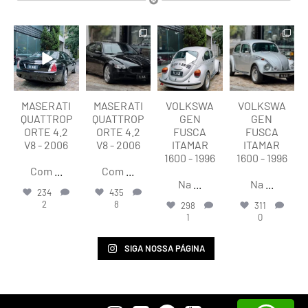
lart.br
lart.br
lart.br
lart.br
Ago 6
Ago 6
Ago 6
Ago 6
MASERATI
MASERATI
VOLKSWA
VOLKSWA
QUATTROP
QUATTROP
GEN
GEN
ORTE 4.2
ORTE 4.2
FUSCA
FUSCA
V8 - 2006
V8 - 2006
ITAMAR
ITAMAR
1600 - 1996
1600 - 1996
Com
...
Com
...
Na
...
Na
...
234
435
2
8
298
311
1
0
SIGA NOSSA PÁGINA