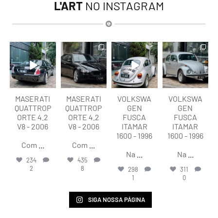
L'ART
NO INSTAGRAM
lart.br
lart.br
lart.br
lart.br
Ago 6
Ago 6
Ago 6
Ago 6
MASERATI
MASERATI
VOLKSWA
VOLKSWA
QUATTROP
QUATTROP
GEN
GEN
ORTE 4.2
ORTE 4.2
FUSCA
FUSCA
V8 - 2006
V8 - 2006
ITAMAR
ITAMAR
1600 - 1996
1600 - 1996
Com
...
Com
...
Na
...
Na
...
234
435
2
8
298
311
1
0
SIGA NOSSA PÁGINA