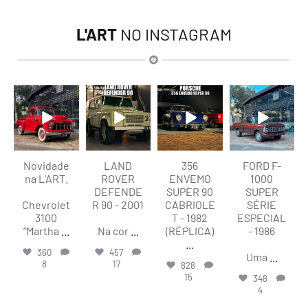
L'ART
NO INSTAGRAM
lart.br
lart.br
lart.br
lart.br
Ago 8
Ago 8
Ago 8
Ago 7
Novidade
LAND
356
FORD F-
na L’ART.
ROVER
ENVEMO
1000
DEFENDE
SUPER 90
SUPER
Chevrolet
R 90 - 2001
CABRIOLE
SÉRIE
3100
T - 1982
ESPECIAL
“Martha
...
Na cor
...
(RÉPLICA)
- 1986
...
360
457
Uma
...
8
17
828
15
348
4