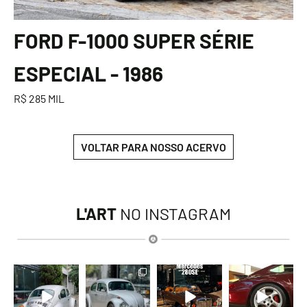
FORD F-1000 SUPER SÉRIE
ESPECIAL - 1986
R$ 285 MIL
VOLTAR PARA NOSSO ACERVO
L'ART
NO INSTAGRAM
lart.br
lart.br
lart.br
lart.br
Ago 6
Ago 6
Ago 5
Ago 5