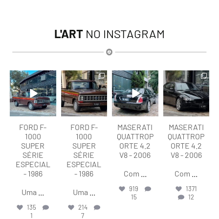
L'ART
NO INSTAGRAM
lart.br
lart.br
lart.br
lart.br
Ago 7
Ago 7
Ago 6
Ago 6
FORD F-
FORD F-
MASERATI
MASERATI
1000
1000
QUATTROP
QUATTROP
SUPER
SUPER
ORTE 4.2
ORTE 4.2
SÉRIE
SÉRIE
V8 - 2006
V8 - 2006
ESPECIAL
ESPECIAL
- 1986
- 1986
Com
...
Com
...
919
1371
Uma
...
Uma
...
15
12
135
214
1
7